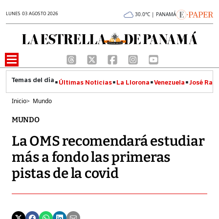
LUNES 03 AGOSTO 2026
30.0°C | PANAMÁ
Últimas Noticias
La Llorona
Venezuela
José Raúl
Inicio
>
Mundo
MUNDO
La OMS recomendará estudiar
más a fondo las primeras
pistas de la covid