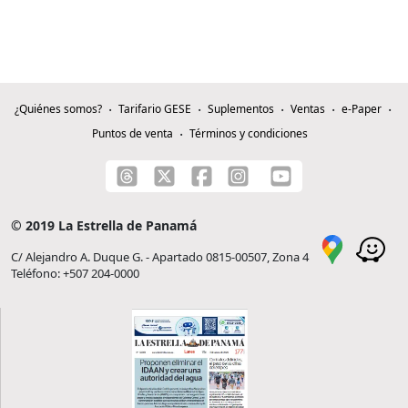
¿Quiénes somos?
Tarifario GESE
Suplementos
Ventas
e-Paper
Puntos de venta
Términos y condiciones
© 2019 La Estrella de Panamá
C/ Alejandro A. Duque G. - Apartado 0815-00507, Zona 4
Teléfono: +507 204-0000