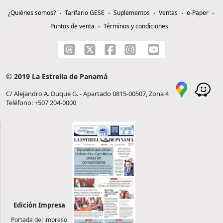
¿Quiénes somos?
Tarifario GESE
Suplementos
Ventas
e-Paper
Puntos de venta
Términos y condiciones
© 2019 La Estrella de Panamá
C/ Alejandro A. Duque G. - Apartado 0815-00507, Zona 4
Teléfono: +507 204-0000
Edición Impresa
Portada del impreso