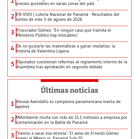
1
precios accesibles en varias zonas del país
EN VIVO | Lotería Nacional de Panamá - Resultados del
2
sorteo de este 5 de agosto de 2026
Procurador Gómez: ‘En ningún caso que tramita el
3
Ministerio Público hay intocables’
De no gustarle las matemáticas a ganar medallas: la
4
historia de Valentina Lopera
Diputados cuestionan reformas al reglamento interno de la
5
Asamblea tras aprobación en segundo debate
Últimas noticias
Alessia Avendaño es campeona panamericana invicta de
1
ajedrez
MiAmbiente multa con más de $1.1 millones a empresa por
2
contaminación en la Bahía de Panamá
‘Vamos a sacar esa victoria’: El aviso de Ernesto Gómez
3
previo al México vs. Panamá Sub-20