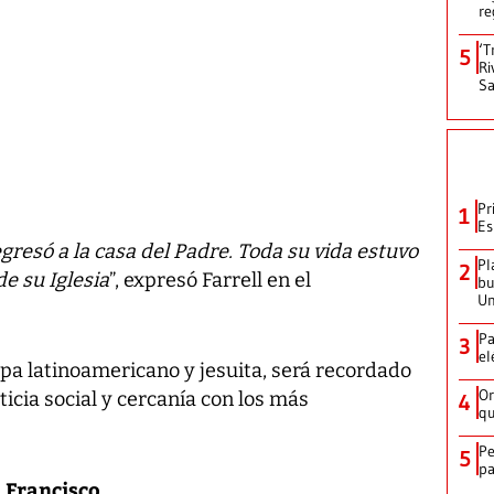
re
‘T
5
Ri
Sa
Pr
1
Es
gresó a la casa del Padre. Toda su vida estuvo
Pl
2
de su Iglesia
”, expresó Farrell en el
bu
Un
Pa
3
el
apa latinoamericano y jesuita, será recordado
Or
icia social y cercanía con los más
4
qu
Pe
5
pa
a Francisco