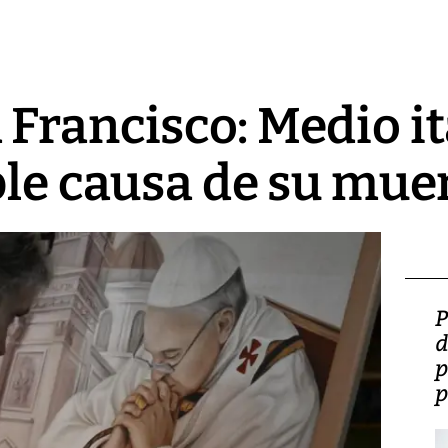
Francisco: Medio it
ble causa de su mue
Video: Lula lanza su
P
candidatura con
d
promesas de inversión
p
en defensa, educación y
p
tierras raras