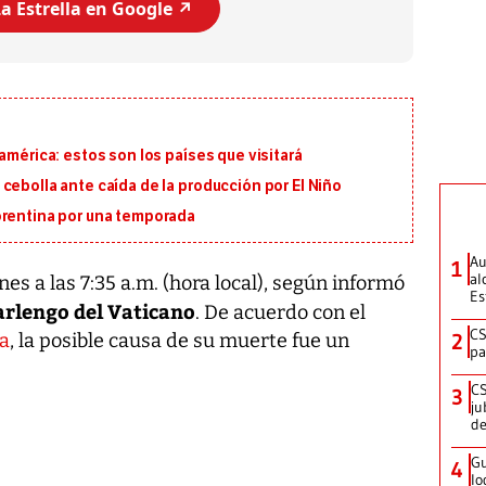
a Estrella en Google ↗️
américa: estos son los países que visitará
cebolla ante caída de la producción por El Niño
orentina por una temporada
Au
1
al
unes a las 7:35 a.m. (hora local), según informó
Es
arlengo del Vaticano
. De acuerdo con el
CS
2
ra
, la posible causa de su muerte fue un
pa
CS
3
ju
de
Gu
4
lo