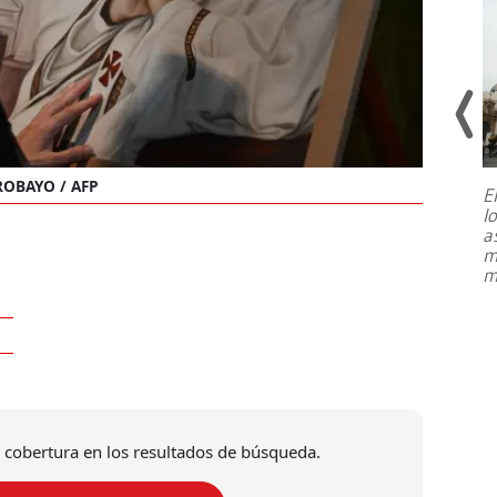
ROBAYO / AFP
E
l
Entre recuerdos y escuetas
a
referencias hacia sus adversarios, el
m
presidente de Brasil, Luiz Inácio Lula
m
da Silva, oficializó este domingo su
candidatura
...
 cobertura en los resultados de búsqueda.