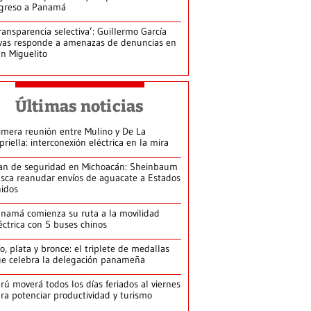
greso a Panamá
ransparencia selectiva’: Guillermo García
vas responde a amenazas de denuncias en
n Miguelito
Últimas noticias
imera reunión entre Mulino y De La
priella: interconexión eléctrica en la mira
an de seguridad en Michoacán: Sheinbaum
sca reanudar envíos de aguacate a Estados
idos
namá comienza su ruta a la movilidad
éctrica con 5 buses chinos
o, plata y bronce: el triplete de medallas
e celebra la delegación panameña
rú moverá todos los días feriados al viernes
ra potenciar productividad y turismo