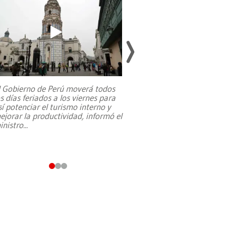
l Gobierno de Perú moverá todos
os días feriados a los viernes para
La exmagistrada co
sí potenciar el turismo interno y
sobre el rol de contr
ejorar la productividad, informó el
periodismo, el derech
inistro
...
reformas constitucio
desafíos de nuevas t