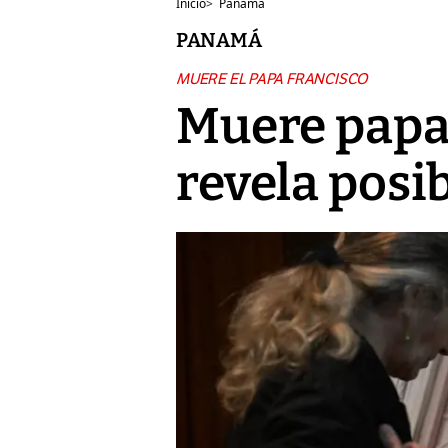
Inicio
>
Panamá
PANAMÁ
MUERE EL PAPA FRANCISCO
Muere papa 
revela posi