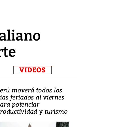
aliano
rte
VIDEOS
erú moverá todos los
Video, Catalin
ías feriados al viernes
‘Si la gente el
ara potenciar
criminales, la
roductividad y turismo
sociedades de
suicidarse’