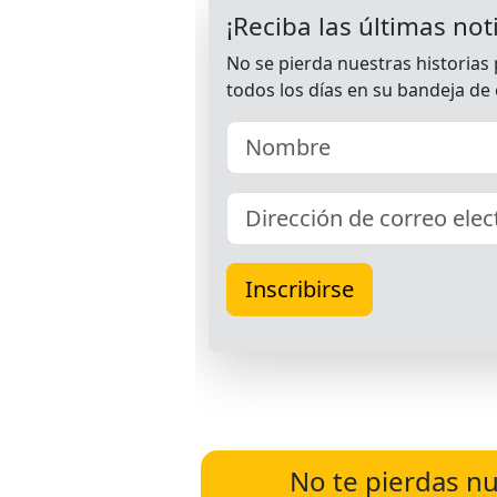
No te pierdas nu