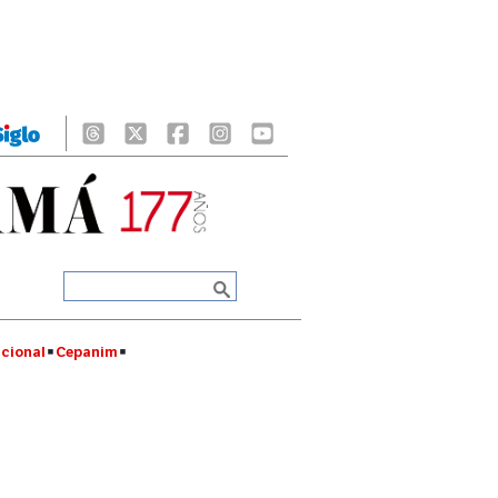
cional
Cepanim