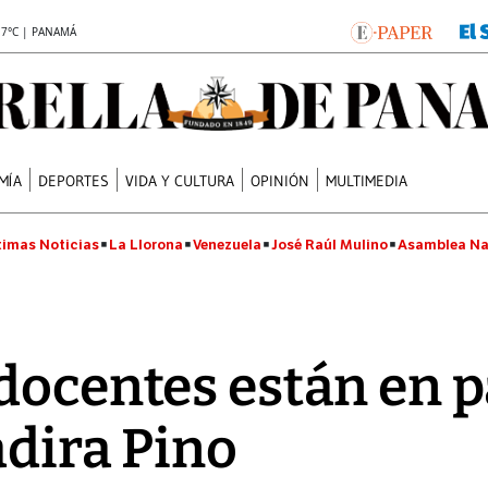
.7°C | PANAMÁ
MÍA
DEPORTES
VIDA Y CULTURA
OPINIÓN
MULTIMEDIA
timas Noticias
La Llorona
Venezuela
José Raúl Mulino
Asamblea Na
docentes están en p
adira Pino