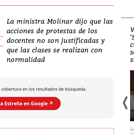
La ministra Molinar dijo que las
Video, Japón: Terremoto
V
acciones de protestas de los
deja heridos y graves
‘
docentes no son justificadas y
daños en Kumamoto
c
que las clases se realizan con
s
normalidad
s
 cobertura en los resultados de búsqueda.
a Estrella en Google ↗️
Un fuerte terremoto de magnitud
7,1 se registró este martes 28 de
julio en la prefectura de Kumamoto,
L
al sur de Japón, provocando una
s