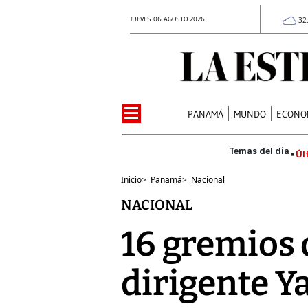
JUEVES 06 AGOSTO 2026
32
PANAMÁ
MUNDO
ECONO
Úl
Inicio
>
Panamá
>
Nacional
NACIONAL
16 gremios 
dirigente Y