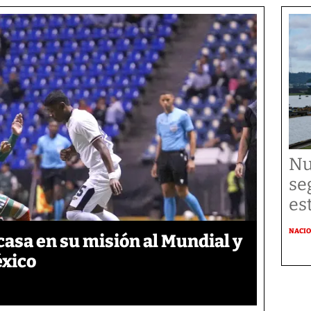
Nu
se
es
NACI
asa en su misión al Mundial y
éxico