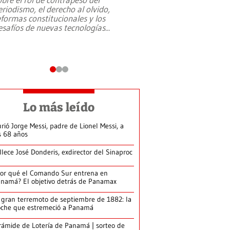
eriodismo, el derecho al olvido,
presidente de Brasil,
eformas constitucionales y los
da Silva, oficializó 
esafíos de nuevas tecnologías
...
candidatura
...
Lo más leído
rió Jorge Messi, padre de Lionel Messi, a
s 68 años
llece José Donderis, exdirector del Sinaproc
or qué el Comando Sur entrena en
namá? El objetivo detrás de Panamax
 gran terremoto de septiembre de 1882: la
che que estremeció a Panamá
rámide de Lotería de Panamá | sorteo de