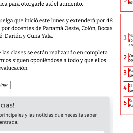
es
ca para otorgarle así el aumento.
huelga que inició este lunes y extenderá por 48
a por docentes de Panamá Oeste, Colón, Bocas
é, Darién y Guna Yala.
Ma
1
ac
en
 las clases se están realizando en completa
Ve
2
mios siguen oponiéndose a todo y que ellos
op
evalucación.
Pa
3
ju
inar
Cl
4
ju
Su
5
P