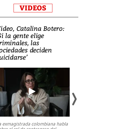
VIDEOS
ideo, Catalina Botero:
Video: Lula la
Si la gente elige
candidatura 
riminales, las
promesas de i
ociedades deciden
en defensa, ed
uicidarse’
tierras raras
a exmagistrada colombiana habla
Entre recuerdos y es
obre el rol de contrapeso del
referencias hacia sus