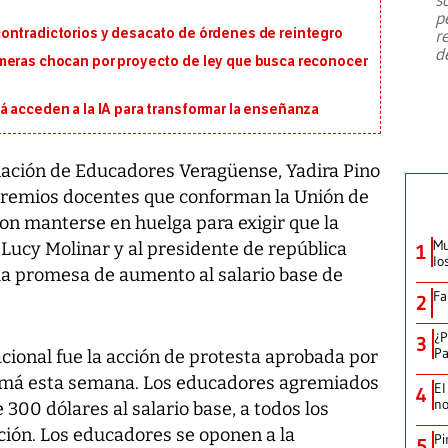
emergencia de gran
...
p
ontradictorios y desacato de órdenes de reintegro
r
d
meras chocan por proyecto de ley que busca reconocer
á acceden a la IA para transformar la enseñanza
ciación de Educadores Veragüense, Yadira Pino
 gremios docentes que conforman la Unión de
n manterse en huelga para exigir que la
Mu
Lucy Molinar y al presidente de república
1
lo
la promesa de aumento al salario base de
Fa
2
¿P
3
Pa
acional fue la acción de protesta aprobada por
amá esta semana. Los educadores agremiados
El
4
no
300 dólares al salario base, a todos los
ción. Los educadores se oponen a la
Pi
5