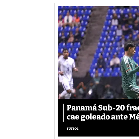
Panamá Sub-20 frac
cae goleado ante M
FÚTBOL