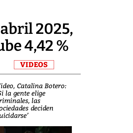
 abril 2025,
ube 4,42 %
VIDEOS
ideo, Catalina Botero:
Video: Lula la
Si la gente elige
candidatura 
riminales, las
promesas de i
ociedades deciden
en defensa, ed
uicidarse’
tierras raras