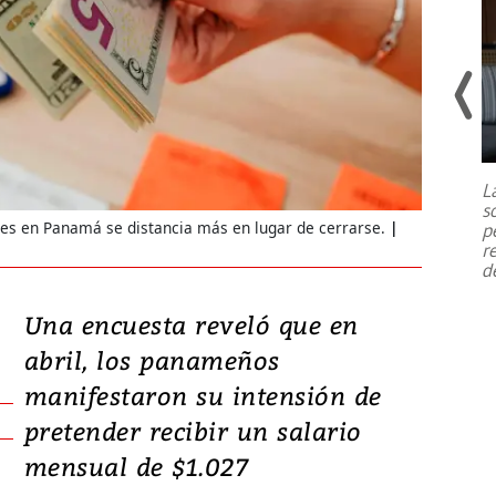
Un fuerte terremoto de magnitud
7,1 se registró este martes 28 de
julio en la prefectura de Kumamoto,
L
al sur de Japón, provocando una
s
emergencia de gran
...
res en Panamá se distancia más en lugar de cerrarse.
p
r
d
Una encuesta reveló que en
abril, los panameños
manifestaron su intensión de
pretender recibir un salario
mensual de $1.027