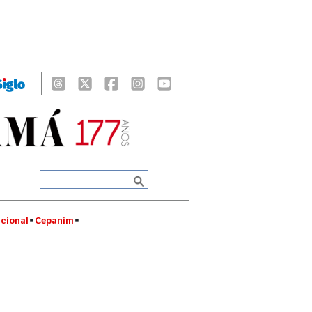
cional
Cepanim