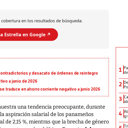
 cobertura en los resultados de búsqueda.
a Estrella en Google ↗️
Pa
1
de
ontradictorios y desacato de órdenes de reintegro
ivo a junio de 2026
De
2
Po
 se traduce en ahorro corriente negativo a junio 2026
Ca
3
ab
uestra una tendencia preocupante, durante
Ab
4
la aspiración salarial de los panameños
gr
l de 2,15 %, mientras que la brecha de género
Tr
5