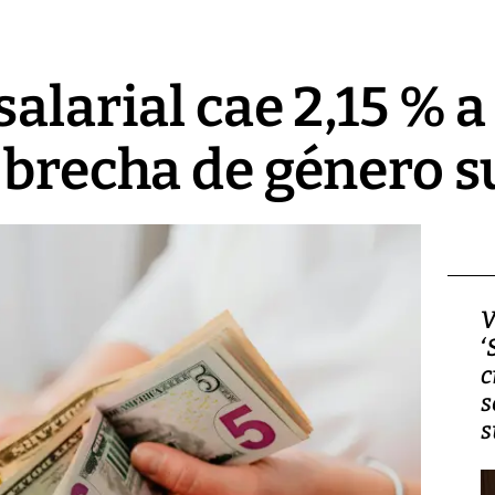
alarial cae 2,15 % a
 brecha de género s
Video, Japón: Terremoto
V
deja heridos y graves
‘
daños en Kumamoto
c
s
s