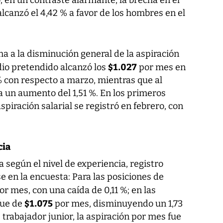
, en un contraste alarmante, la brecha en el
lcanzó el 4,42 % a favor de los hombres en el
a a la disminución general de la aspiración
$1.027
edio pretendido alcanzó los
por mes en
% con respecto a marzo, mientras que al
 un aumento del 1,51 %. En los primeros
piración salarial se registró en febrero, con
cia
a según el nivel de experiencia, registro
e en la encuesta: Para las posiciones de
or mes, con una caída de 0,11 %; en las
$1.075
fue de
por mes, disminuyendo un 1,73
 trabajador junior, la aspiración por mes fue