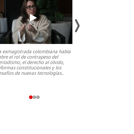
a exmagistrada colombiana habla
Entre recuerdos y es
obre el rol de contrapeso del
referencias hacia sus
eriodismo, el derecho al olvido,
presidente de Brasil,
eformas constitucionales y los
da Silva, oficializó 
esafíos de nuevas tecnologías
...
candidatura
...