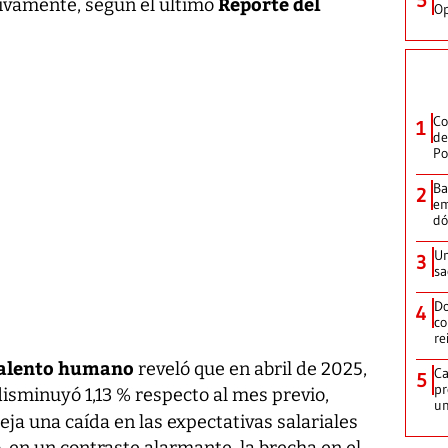
Reporte del
ivamente, según el último
Op
Co
1
de
Po
Ba
2
em
dó
Un
3
sa
Do
4
co
re
talento humano
reveló que en abril de 2025,
Ca
5
pr
isminuyó 1,13 % respecto al mes previo,
un
fleja una caída en las expectativas salariales