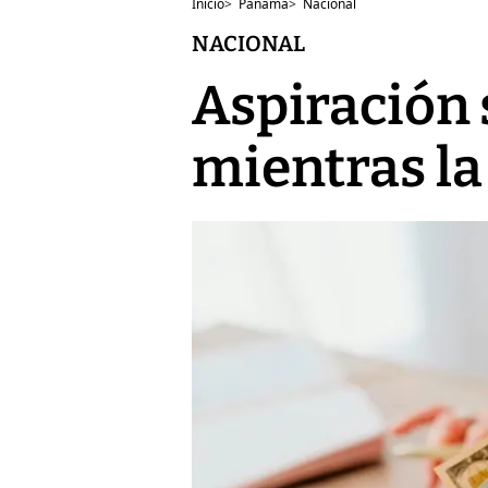
Inicio
>
Panamá
>
Nacional
NACIONAL
Aspiración s
mientras la