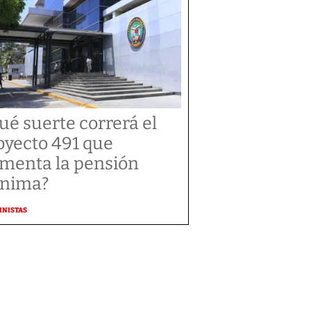
ué suerte correrá el
oyecto 491 que
menta la pensión
nima?
MNISTAS