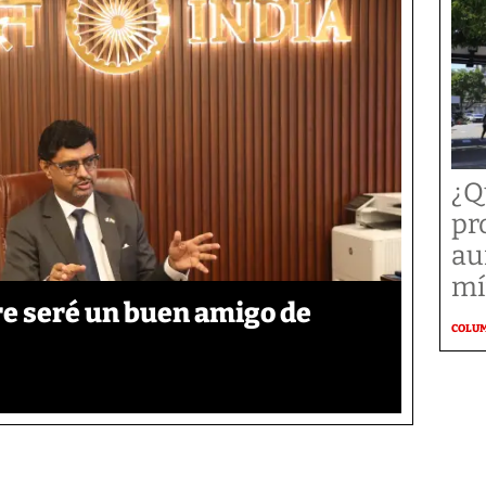
¿Q
pr
au
mí
re seré un buen amigo de
COLU