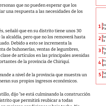
ersonas que no pueden esperar que los
dar una respuesta a las necesidades de los
Su
1
P
és, señaló que en su distrito tiene unos 30
la alcaldía, pero que no los removerá hasta
Se
2
la
uado. Debido a esto se incrementa la
enta de buhonerías, ventas de legumbres,
Po
3
‘g
clase de artículos en las principales avenidas
Pr
rtantes de la provincia de Chiriquí.
4
po
Se
5
grande a nivel de la provincia que muestra un
co
neran sus propios ingresos económicos.
tillo, dijo “se está culminando la construcción
strito que permitirá reubicar a todas