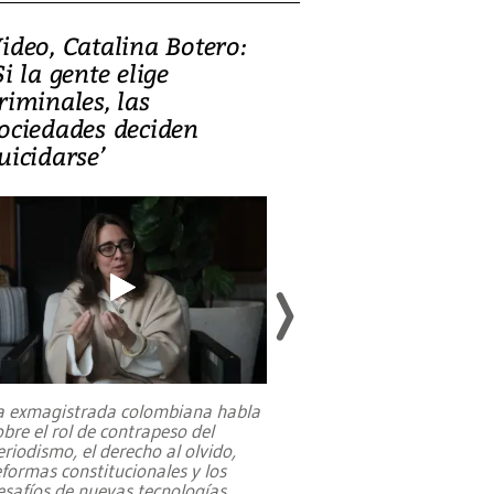
ideo, Catalina Botero:
Video: Lula la
Si la gente elige
candidatura 
riminales, las
promesas de i
ociedades deciden
en defensa, ed
uicidarse’
tierras raras
a exmagistrada colombiana habla
Entre recuerdos y es
obre el rol de contrapeso del
referencias hacia sus
eriodismo, el derecho al olvido,
presidente de Brasil,
eformas constitucionales y los
da Silva, oficializó 
esafíos de nuevas tecnologías
...
candidatura
...