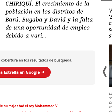
CHIRIQUÍ. El crecimiento de la
Video, Japón: Terremoto
V
población en los distritos de
deja heridos y graves
‘
Barú, Bugaba y David y la falta
daños en Kumamoto
c
de una oportunidad de empleo
s
debido a vari...
s
 cobertura en los resultados de búsqueda.
a Estrella en Google ↗️
Un fuerte terremoto de magnitud
7,1 se registró este martes 28 de
julio en la prefectura de Kumamoto,
L
al sur de Japón, provocando una
s
emergencia de gran
...
p
 de su majestad el rey Mohammed VI
r
d