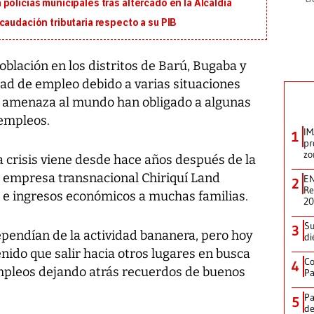
policías municipales tras altercado en la Alcaldía
caudación tributaria respecto a su PIB
oblación en los distritos de Barú, Bugaba y
dad de empleo debido a varias situaciones
 amenaza al mundo han obligado a algunas
 empleos.
IM
1
pr
zo
 la crisis viene desde hace años después de la
a empresa transnacional Chiriquí Land
EN
2
Re
e ingresos económicos a muchas familias.
2
Su
3
ependían de la actividad bananera, pero hoy
di
enido que salir hacia otros lugares en busca
Co
4
pleos dejando atrás recuerdos de buenos
Pa
Pa
5
de