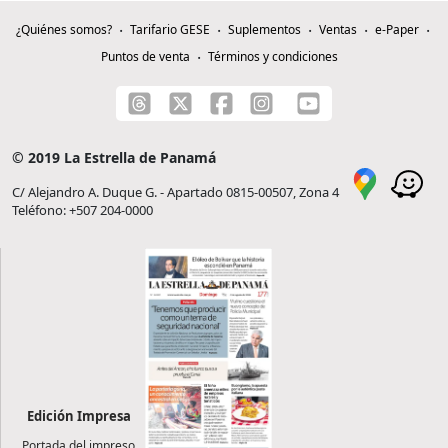
¿Quiénes somos?
Tarifario GESE
Suplementos
Ventas
e-Paper
Puntos de venta
Términos y condiciones
© 2019 La Estrella de Panamá
C/ Alejandro A. Duque G. - Apartado 0815-00507, Zona 4
Teléfono: +507 204-0000
Edición Impresa
Portada del impreso