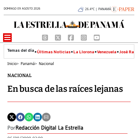
DOMINGO 09 AGOSTO 2026
26.4°C | PANAMÁ
Últimas Noticias
La Llorona
Venezuela
José Raúl
Inicio
>
Panamá
>
Nacional
NACIONAL
En busca de las raíces lejanas
Por
Redacción Digital La Estrella