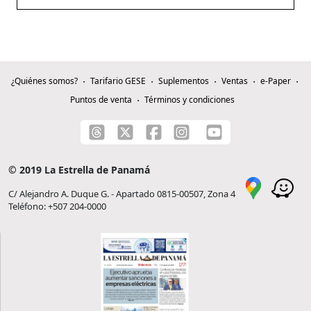
¿Quiénes somos?
Tarifario GESE
Suplementos
Ventas
e-Paper
Puntos de venta
Términos y condiciones
© 2019 La Estrella de Panamá
C/ Alejandro A. Duque G. - Apartado 0815-00507, Zona 4
Teléfono: +507 204-0000