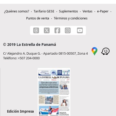
¿Quiénes somos?
Tarifario GESE
Suplementos
Ventas
e-Paper
Puntos de venta
Términos y condiciones
© 2019 La Estrella de Panamá
C/ Alejandro A. Duque G. - Apartado 0815-00507, Zona 4
Teléfono: +507 204-0000
Edición Impresa