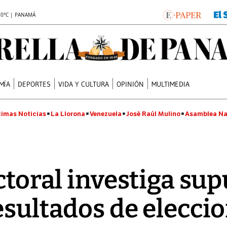
.0°C | PANAMÁ
MÍA
DEPORTES
VIDA Y CULTURA
OPINIÓN
MULTIMEDIA
timas Noticias
La Llorona
Venezuela
José Raúl Mulino
Asamblea Na
ctoral investiga su
esultados de elecci