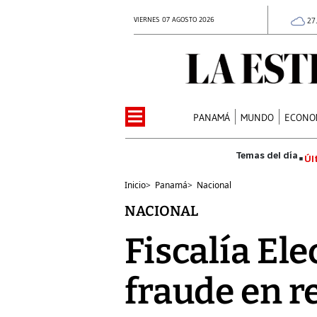
VIERNES 07 AGOSTO 2026
27
PANAMÁ
MUNDO
ECONO
Úl
Inicio
>
Panamá
>
Nacional
NACIONAL
Fiscalía Ele
fraude en r