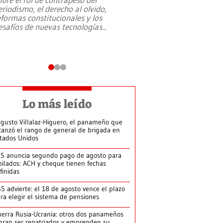
eriodismo, el derecho al olvido,
presidente de Brasil,
eformas constitucionales y los
da Silva, oficializó 
esafíos de nuevas tecnologías
...
candidatura
...
Lo más leído
gusto Villalaz-Higuero, el panameño que
canzó el rango de general de brigada en
tados Unidos
S anuncia segundo pago de agosto para
bilados: ACH y cheque tienen fechas
finidas
S advierte: el 18 de agosto vence el plazo
ra elegir el sistema de pensiones
erra Rusia-Ucrania: otros dos panameños
gran ser repatriados y emprenden su