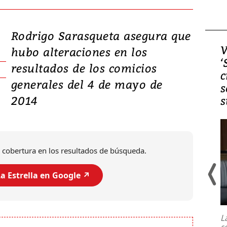
Rodrigo Sarasqueta asegura que
Video, Japón: Terremoto
V
hubo alteraciones en los
deja heridos y graves
‘
resultados de los comicios
daños en Kumamoto
c
generales del 4 de mayo de
s
2014
s
 cobertura en los resultados de búsqueda.
a Estrella en Google ↗️
Un fuerte terremoto de magnitud
7,1 se registró este martes 28 de
julio en la prefectura de Kumamoto,
L
al sur de Japón, provocando una
s