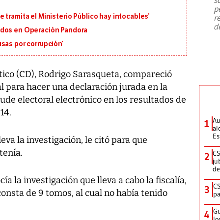
emergencia de gran
...
p
 tramita el Ministerio Público hay intocables’
r
d
ados en Operación Pandora
sas por corrupción’
ico (CD), Rodrigo Sarasqueta, compareció
ral para hacer una declaración jurada en la
ude electoral electrónico en los resultados de
14.
Au
1
al
Es
leva la investigación, le citó para que
tenía.
CS
2
ju
de
 la investigación que lleva a cabo la fiscalía,
CS
3
consta de 9 tomos, al cual no había tenido
pa
Gu
4
lo