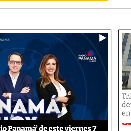
Tr
de
en
NACI
o Panamá’ de este viernes 7