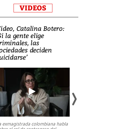
VIDEOS
ideo, Catalina Botero:
Video: Lula la
Si la gente elige
candidatura 
riminales, las
promesas de i
ociedades deciden
en defensa, ed
uicidarse’
tierras raras
a exmagistrada colombiana habla
Entre recuerdos y es
obre el rol de contrapeso del
referencias hacia sus