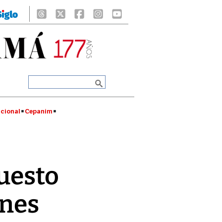
cional
Cepanim
puesto
ones