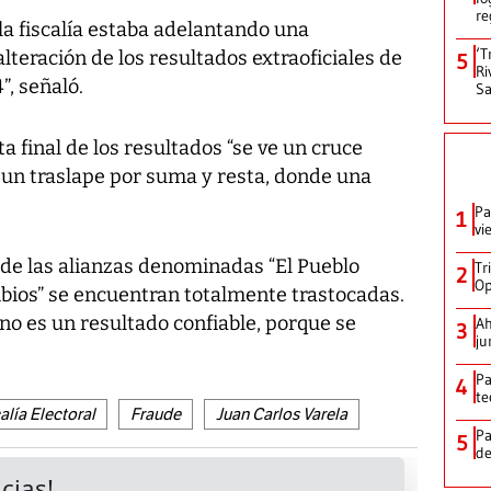
re
a fiscalía estaba adelantando una
‘T
lteración de los resultados extraoficiales de
5
Ri
”, señaló.
Sa
ta final de los resultados “se ve un cruce
 un traslape por suma y resta, donde una
Pa
1
vi
 de las alianzas denominadas “El Pueblo
Tr
2
Op
bios” se encuentran totalmente trastocadas.
 no es un resultado confiable, porque se
Ah
3
ju
Pa
4
te
alía Electoral
Fraude
Juan Carlos Varela
Pa
5
de