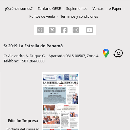
¿Quiénes somos?
Tarifario GESE
Suplementos
Ventas
e-Paper
Puntos de venta
Términos y condiciones
© 2019 La Estrella de Panamá
C/ Alejandro A. Duque G. - Apartado 0815-00507, Zona 4
Teléfono: +507 204-0000
Edición Impresa
Portada del impreso