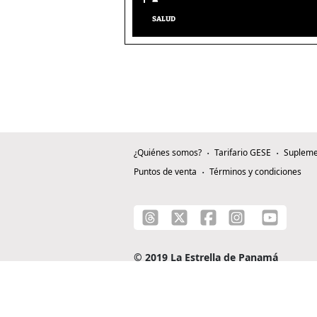
SALUD
¿Quiénes somos?
Tarifario GESE
Supleme
Puntos de venta
Términos y condiciones
© 2019 La Estrella de Panamá
C/ Alejandro A. Duque G. - Apartado 0815-0
Teléfono: +507 204-0000