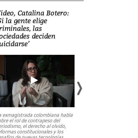
ideo, Catalina Botero:
Video: Lula la
Si la gente elige
candidatura 
riminales, las
promesas de i
ociedades deciden
en defensa, ed
uicidarse’
tierras raras
a exmagistrada colombiana habla
Entre recuerdos y es
obre el rol de contrapeso del
referencias hacia sus
eriodismo, el derecho al olvido,
presidente de Brasil,
eformas constitucionales y los
da Silva, oficializó 
esafíos de nuevas tecnologías
...
candidatura
...