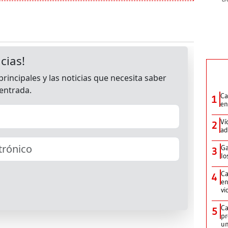
Ca
1
en
Ví
2
ad
Ga
3
lo
Ca
4
en
vi
Ca
5
pr
un