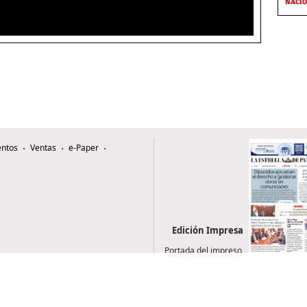
NACI
ntos
Ventas
e-Paper
Edición Impresa
Portada del impreso
del 6 de agosto de
2026
0507, Zona 4