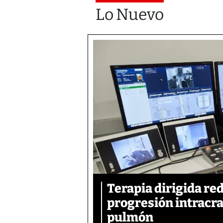
Lo Nuevo
Terapia dirigida re
progresión intracra
pulmón