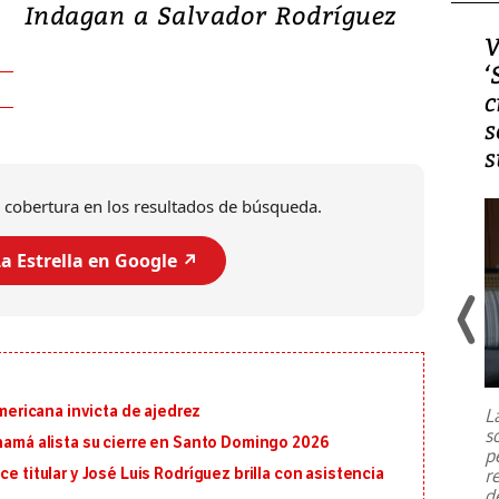
Indagan a Salvador Rodríguez
Video, Japón: Terremoto
V
deja heridos y graves
‘
daños en Kumamoto
c
s
s
 cobertura en los resultados de búsqueda.
a Estrella en Google ↗️
Un fuerte terremoto de magnitud
7,1 se registró este martes 28 de
julio en la prefectura de Kumamoto,
ricana invicta de ajedrez
L
al sur de Japón, provocando una
s
emergencia de gran
...
anamá alista su cierre en Santo Domingo 2026
p
r
e titular y José Luis Rodríguez brilla con asistencia
d