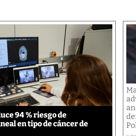
Ma
ad
an
duce 94 % riesgo de
de
neal en tipo de cáncer de
Po