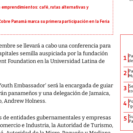
 emprendimientos: café, rutas alternativas y
Cobre Panamá marca su primera participación en la Feria
mbre se llevará a cabo una conferencia para
itales semilla auspiciada por la fundación
Pa
1
t Foundation en la Universidad Latina de
de
Pa
2
Mu
Youth Embassador’ será la encargada de guiar
Se
3
co
parán panameños y una delegación de Jamaica,
ro, Andrew Holness.
Po
4
‘g
Su
es de entidades gubernamentales y empresas
5
P
omercio e Industria, la Autoridad de Turismo,
á, Autoridad de la Micro, Pequeña y Mediana