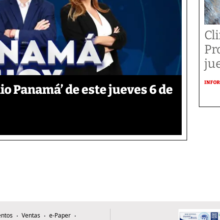
Cl
Pr
ju
INFOR
o Panamá’ de este jueves 6 de
ntos
Ventas
e-Paper