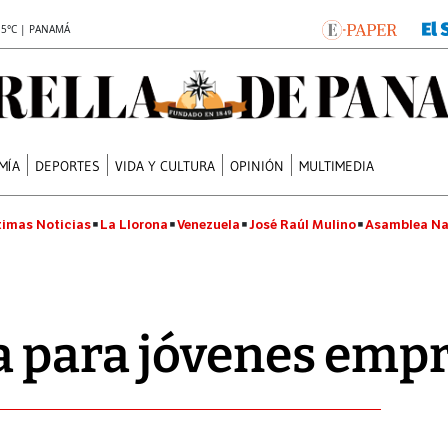
.5°C | PANAMÁ
MÍA
DEPORTES
VIDA Y CULTURA
OPINIÓN
MULTIMEDIA
timas Noticias
La Llorona
Venezuela
José Raúl Mulino
Asamblea Na
a para jóvenes emp