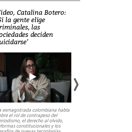
ideo, Catalina Botero:
Video: Lula la
Si la gente elige
candidatura 
riminales, las
promesas de i
ociedades deciden
en defensa, ed
uicidarse’
tierras raras
a exmagistrada colombiana habla
Entre recuerdos y es
obre el rol de contrapeso del
referencias hacia sus
eriodismo, el derecho al olvido,
presidente de Brasil,
eformas constitucionales y los
da Silva, oficializó 
esafíos de nuevas tecnologías
...
candidatura
...