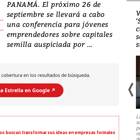
PANAMÁ. El próximo 26 de
Video, Japón: Terremoto
V
septiembre se llevará a cabo
deja heridos y graves
‘
una conferencia para jóvenes
daños en Kumamoto
c
emprendedores sobre capitales
s
semilla auspiciada por ...
s
 cobertura en los resultados de búsqueda.
a Estrella en Google ↗️
Un fuerte terremoto de magnitud
7,1 se registró este martes 28 de
julio en la prefectura de Kumamoto,
L
al sur de Japón, provocando una
s
emergencia de gran
...
p
 buscan transformar sus ideas en empresas formales
r
d