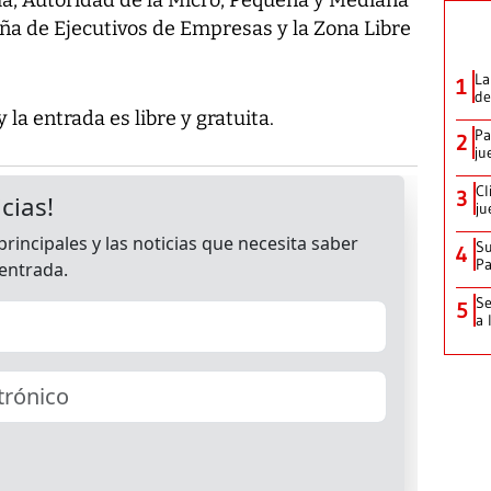
a de Ejecutivos de Empresas y la Zona Libre
La
1
de
 la entrada es libre y gratuita.
Pa
2
ju
Cl
3
ju
Su
4
P
Se
5
a 