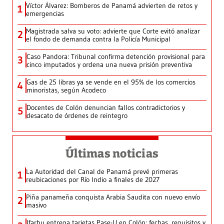
Víctor Álvarez: Bomberos de Panamá advierten de retos y
1
emergencias
Magistrada salva su voto: advierte que Corte evitó analizar
2
el fondo de demanda contra la Policía Municipal
Caso Pandora: Tribunal confirma detención provisional para
3
cinco imputados y ordena una nueva prisión preventiva
Gas de 25 libras ya se vende en el 95% de los comercios
4
minoristas, según Acodeco
Docentes de Colón denuncian fallos contradictorios y
5
desacato de órdenes de reintegro
Últimas noticias
La Autoridad del Canal de Panamá prevé primeras
1
reubicaciones por Río Indio a finales de 2027
Piña panameña conquista Arabia Saudita con nuevo envío
2
masivo
Ifarhu entrega tarjetas Pase-U en Colón: fechas, requisitos y