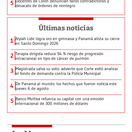
Docentes de Colón denuncian fallos contradictorios y
5
desacato de órdenes de reintegro
Últimas noticias
Alyiah Lide logra oro en gimnasia y Panamá alista su cierre
1
en Santo Domingo 2026
Terapia dirigida reduce 94 % riesgo de progresión
2
intracraneal en tipo de cáncer de pulmón
Magistrada salva su voto: advierte que Corte evitó analizar
3
el fondo de demanda contra la Policía Municipal
De Panamá al mundo: los hechos que fueron noticia este
4
jueves 6 de agosto
Banco Multiva refuerza su capital con una emisión
5
internacional de 300 millones de dólares