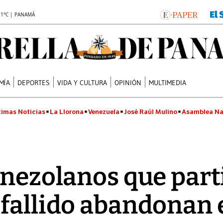
.1°C | PANAMÁ
MÍA
DEPORTES
VIDA Y CULTURA
OPINIÓN
MULTIMEDIA
timas Noticias
La Llorona
Venezuela
José Raúl Mulino
Asamblea Na
enezolanos que part
 fallido abandonan