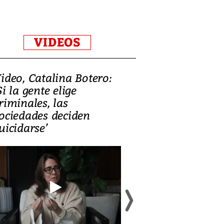
VIDEOS
ideo, Catalina Botero:
Video: Lula la
Si la gente elige
candidatura 
riminales, las
promesas de i
ociedades deciden
en defensa, ed
uicidarse’
tierras raras