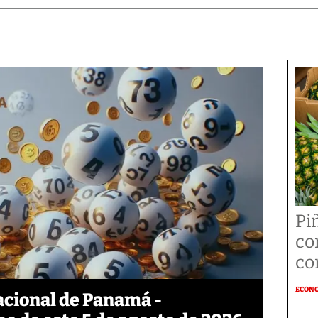
Pi
co
co
ECON
acional de Panamá -