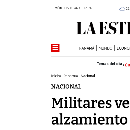
MIÉRCOLES 05 AGOSTO 2026
25
PANAMÁ
MUNDO
ECONO
Úl
Inicio
>
Panamá
>
Nacional
NACIONAL
Militares v
alzamiento