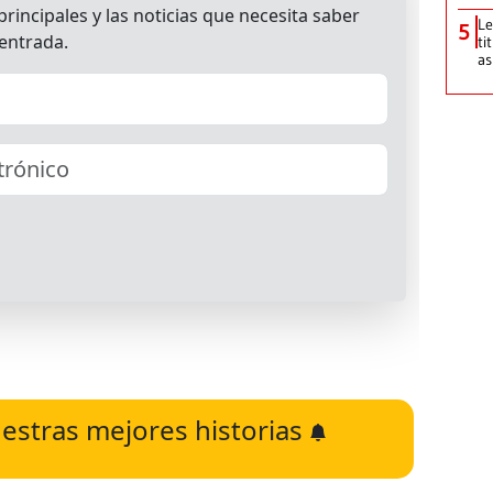
Le
5
ti
as
estras mejores historias