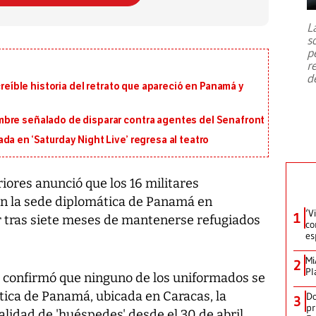
7,1 se registró este martes 28 de
julio en la prefectura de Kumamoto,
L
al sur de Japón, provocando una
s
emergencia de gran
...
p
r
d
creíble historia del retrato que apareció en Panamá y
bre señalado de disparar contra agentes del Senafront
a en ‘Saturday Night Live’ regresa al teatro
riores anunció que los 16 militares
n la sede diplomática de Panamá en
‘V
1
r tras siete meses de mantenerse refugiados
co
es
Mi
2
Pl
a confirmó que ninguno de los uniformados se
tica de Panamá, ubicada en Caracas, la
Do
3
pr
alidad de 'huéspedes' desde el 30 de abril.