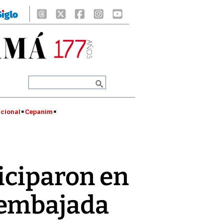
cional
Cepanim
iciparon en
 embajada