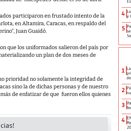
Es
Lo
4
ados participaron en frustado intento de la
y 
rlota, en Altamira, Caracas, en respaldo del
Pe
5
rino", Juan Guaidó.
se
Se
on que los uniformados salieron del país por
 materializando un plan de dos meses de
La
1
pr
de
o prioridad no solamente la integridad de
acas sino la de dichas personas y de nuestro
Pi
2
nu
demás de enfatizar de que fueron ellos quienes
If
3
fe
EN
4
Re
2