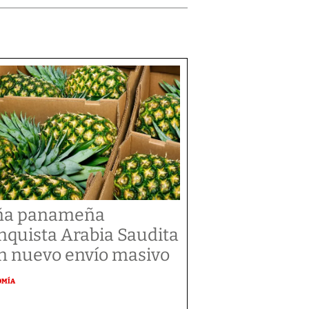
ña panameña
nquista Arabia Saudita
n nuevo envío masivo
OMÍA