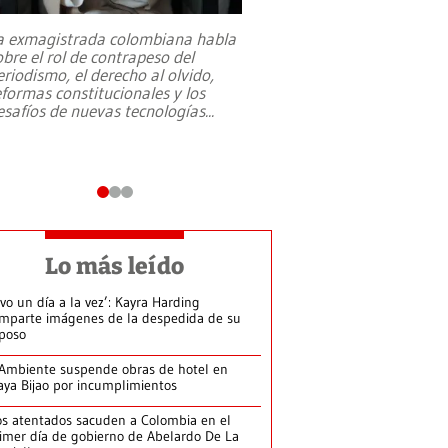
a exmagistrada colombiana habla
Entre recuerdos y es
obre el rol de contrapeso del
referencias hacia sus
eriodismo, el derecho al olvido,
presidente de Brasil,
eformas constitucionales y los
da Silva, oficializó 
esafíos de nuevas tecnologías
...
candidatura
...
Lo más leído
ivo un día a la vez’: Kayra Harding
mparte imágenes de la despedida de su
poso
Ambiente suspende obras de hotel en
aya Bijao por incumplimientos
s atentados sacuden a Colombia en el
imer día de gobierno de Abelardo De La