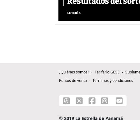
Resultados del sort
LOTERÍA
¿Quiénes somos?
Tarifario GESE
Supleme
Puntos de venta
Términos y condiciones
© 2019 La Estrella de Panamá
C/ Alejandro A. Duque G. - Apartado 0815-0
Teléfono: +507 204-0000