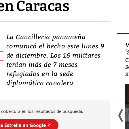
n Caracas
La Cancillería panameña
Video, Japón: Terremoto
V
comunicó el hecho este lunes 9
deja heridos y graves
‘
de diciembre. Los 16 militares
daños en Kumamoto
c
tenían más de 7 meses
s
refugiados en la sede
s
diplomática canalera
 cobertura en los resultados de búsqueda.
a Estrella en Google ↗️
Un fuerte terremoto de magnitud