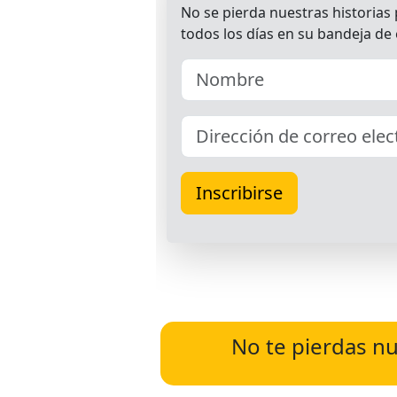
No te pierdas nu