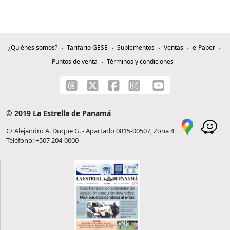
¿Quiénes somos?
Tarifario GESE
Suplementos
Ventas
e-Paper
Puntos de venta
Términos y condiciones
© 2019 La Estrella de Panamá
C/ Alejandro A. Duque G. - Apartado 0815-00507, Zona 4
Teléfono: +507 204-0000