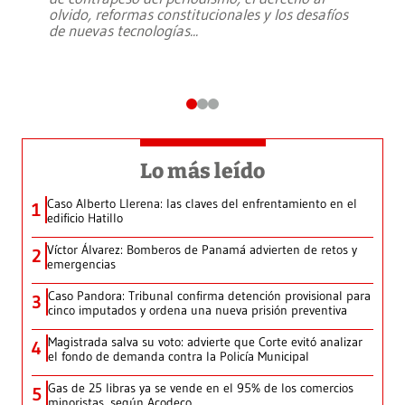
olvido, reformas constitucionales y los desafíos
de nuevas tecnologías
...
Lo más leído
Caso Alberto Llerena: las claves del enfrentamiento en el
1
edificio Hatillo
Víctor Álvarez: Bomberos de Panamá advierten de retos y
2
emergencias
Caso Pandora: Tribunal confirma detención provisional para
3
cinco imputados y ordena una nueva prisión preventiva
Magistrada salva su voto: advierte que Corte evitó analizar
4
el fondo de demanda contra la Policía Municipal
Gas de 25 libras ya se vende en el 95% de los comercios
5
minoristas, según Acodeco