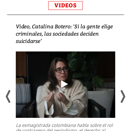
VIDEOS
Video, Catalina Botero: ‘Si la gente elige
criminales, las sociedades deciden
suicidarse’
La exmagistrada colombiana habla sobre el rol
de contrapeso del periodismo, el derecho al