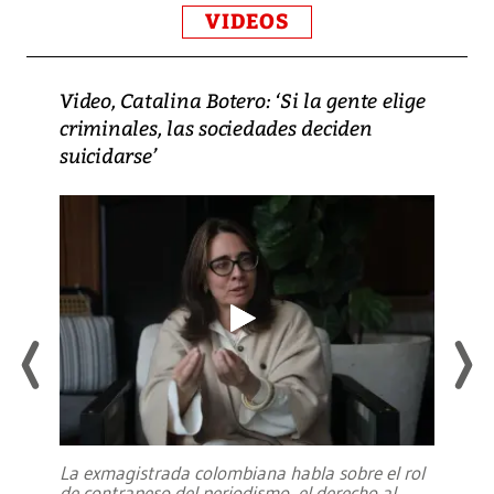
VIDEOS
Video, Catalina Botero: ‘Si la gente elige
criminales, las sociedades deciden
suicidarse’
La exmagistrada colombiana habla sobre el rol
de contrapeso del periodismo, el derecho al