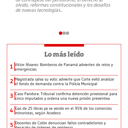
olvido, reformas constitucionales y los desafíos
de nuevas tecnologías
...
Lo más leído
Víctor Álvarez: Bomberos de Panamá advierten de retos y
1
emergencias
Magistrada salva su voto: advierte que Corte evitó analizar
2
el fondo de demanda contra la Policía Municipal
Caso Pandora: Tribunal confirma detención provisional para
3
cinco imputados y ordena una nueva prisión preventiva
Gas de 25 libras ya se vende en el 95% de los comercios
4
minoristas, según Acodeco
Docentes de Colón denuncian fallos contradictorios y
5
desacato de órdenes de reintegro