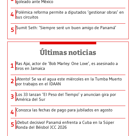
goleado ante México
Polémica reforma permite a diputados ‘gestionar obras’ en
4
sus circuitos
Sumit Seth: ‘Siempre seré un buen amigo de Panamá’
5
Últimas noticias
Ras Ajai, actor de ‘Bob Marley: One Love’, es asesinado a
1
tiros en Jamaica
¡Atento! Se va el agua este miércoles en la Tumba Muerto
2
por trabajos en el IDAAN
Los 33 lanzan ‘El Peso del Tiempo’ y anuncian gira por
3
América del Sur
Conozca las fechas de pago para jubilados en agosto
4
¡Debut decisivo! Panamá enfrenta a Cuba en la Súper
5
Ronda del Béisbol JCC 2026