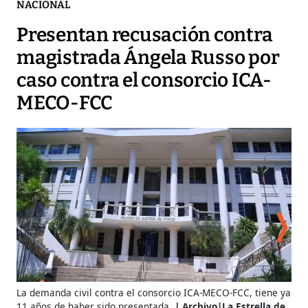
NACIONAL
Presentan recusación contra
magistrada Ángela Russo por
caso contra el consorcio ICA-
MECO-FCC
Man
La demanda civil contra el consorcio ICA-MECO-FCC, tiene ya
S.A
11 años de haber sido presentada.
Archivo|La Estrella de