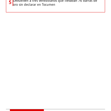
Devuelven a tres venezolanos que llevaban 76 barras de
5
oro sin declarar en Tocumen