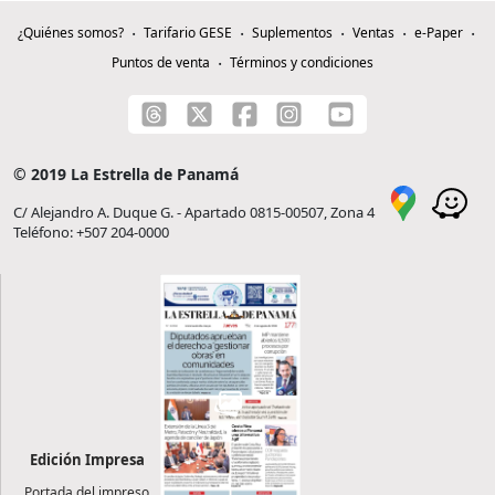
¿Quiénes somos?
Tarifario GESE
Suplementos
Ventas
e-Paper
Puntos de venta
Términos y condiciones
© 2019 La Estrella de Panamá
C/ Alejandro A. Duque G. - Apartado 0815-00507, Zona 4
Teléfono: +507 204-0000
Edición Impresa
Portada del impreso