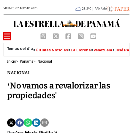
VIERNES 07 AGOSTO 2026
25.2°C | PANAMÁ
Últimas Noticias
La Llorona
Venezuela
José Raúl
Inicio
>
Panamá
>
Nacional
NACIONAL
‘No vamos a revalorizar las
propiedades'