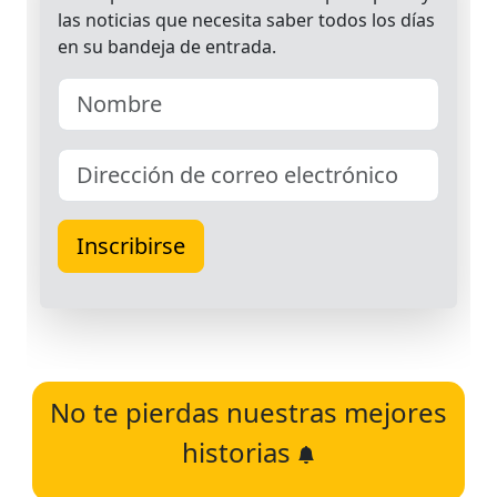
No te pierdas nuestras mejores
historias