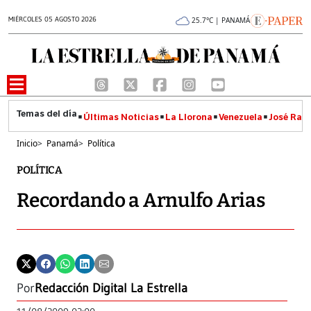
MIÉRCOLES 05 AGOSTO 2026
25.7°C | PANAMÁ
Últimas Noticias
La Llorona
Venezuela
José Raúl
Inicio
>
Panamá
>
Política
POLÍTICA
Recordando a Arnulfo Arias
Por
Redacción Digital La Estrella