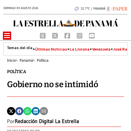
DOMINGO 09 AGOSTO 2026
32.7°C | PANAMÁ
Últimas Noticias
La Llorona
Venezuela
José Raúl
Inicio
>
Panamá
>
Política
POLÍTICA
Gobierno no se intimidó
Por
Redacción Digital La Estrella