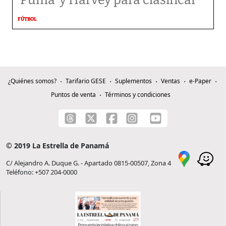
‘Puma’ y Harvey para clasificar
FÚTBOL
¿Quiénes somos?
Tarifario GESE
Suplementos
Ventas
e-Paper
Puntos de venta
Términos y condiciones
© 2019 La Estrella de Panamá
C/ Alejandro A. Duque G. - Apartado 0815-00507, Zona 4
Teléfono: +507 204-0000