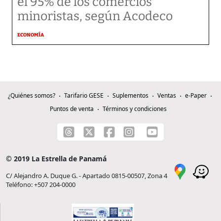
el 95% de los comercios
minoristas, según Acodeco
ECONOMÍA
¿Quiénes somos?
Tarifario GESE
Suplementos
Ventas
e-Paper
Puntos de venta
Términos y condiciones
© 2019 La Estrella de Panamá
C/ Alejandro A. Duque G. - Apartado 0815-00507, Zona 4
Teléfono: +507 204-0000