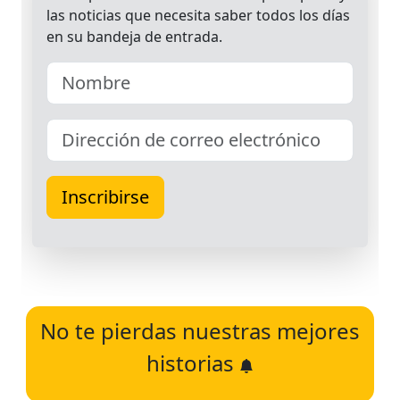
No te pierdas nuestras mejores
historias