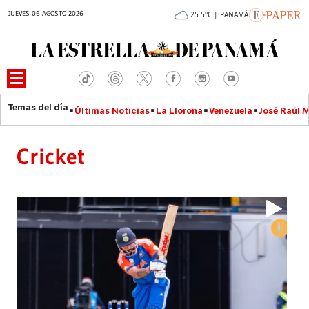
JUEVES 06 AGOSTO 2026
25.5°C | PANAMÁ
Últimas Noticias
La Llorona
Venezuela
José Raúl 
Cricket