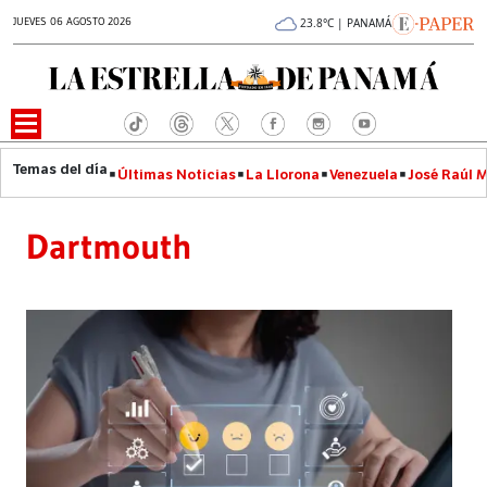
JUEVES 06 AGOSTO 2026
23.8°C | PANAMÁ
Últimas Noticias
La Llorona
Venezuela
José Raúl 
Dartmouth