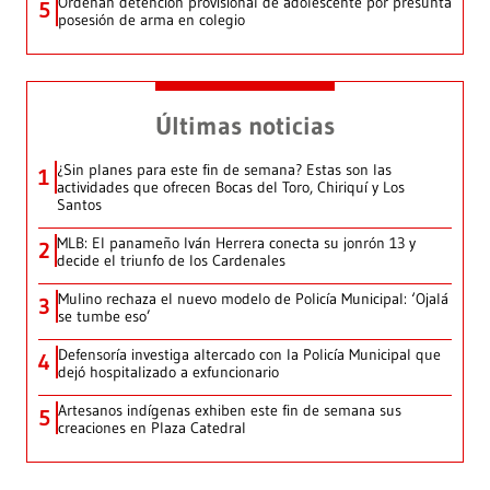
Ordenan detención provisional de adolescente por presunta
5
posesión de arma en colegio
Últimas noticias
¿Sin planes para este fin de semana? Estas son las
1
actividades que ofrecen Bocas del Toro, Chiriquí y Los
Santos
MLB: El panameño Iván Herrera conecta su jonrón 13 y
2
decide el triunfo de los Cardenales
Mulino rechaza el nuevo modelo de Policía Municipal: ‘Ojalá
3
se tumbe eso’
Defensoría investiga altercado con la Policía Municipal que
4
dejó hospitalizado a exfuncionario
Artesanos indígenas exhiben este fin de semana sus
5
creaciones en Plaza Catedral