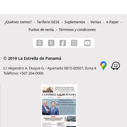
¿Quiénes somos?
Tarifario GESE
Suplementos
Ventas
e-Paper
Puntos de venta
Términos y condiciones
© 2019 La Estrella de Panamá
C/ Alejandro A. Duque G. - Apartado 0815-00507, Zona 4
Teléfono: +507 204-0000