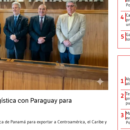
ev
Po
Ca
4
pr
un
Ga
5
lo
Al
1
al
Te
2
pr
ística con Paraguay para
p
Ma
3
ev
ica de Panamá para exportar a Centroamérica, el Caribe y
Po