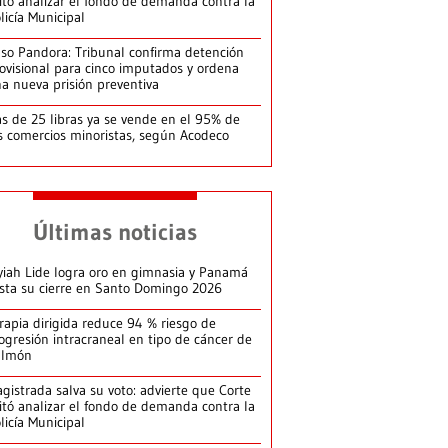
itó analizar el fondo de demanda contra la
licía Municipal
so Pandora: Tribunal confirma detención
ovisional para cinco imputados y ordena
a nueva prisión preventiva
s de 25 libras ya se vende en el 95% de
s comercios minoristas, según Acodeco
Últimas noticias
yiah Lide logra oro en gimnasia y Panamá
ista su cierre en Santo Domingo 2026
rapia dirigida reduce 94 % riesgo de
ogresión intracraneal en tipo de cáncer de
ulmón
gistrada salva su voto: advierte que Corte
itó analizar el fondo de demanda contra la
licía Municipal