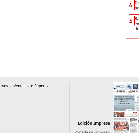
De
4
no
Ba
5
em
dó
ntos
Ventas
e-Paper
Edición Impresa
Portada del impreso
del 6 de agosto de