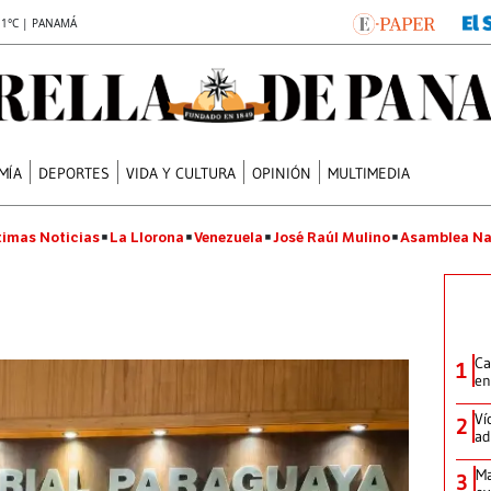
.1°C | PANAMÁ
MÍA
DEPORTES
VIDA Y CULTURA
OPINIÓN
MULTIMEDIA
timas Noticias
La Llorona
Venezuela
José Raúl Mulino
Asamblea Na
Ca
1
en
Ví
2
ad
Ma
3