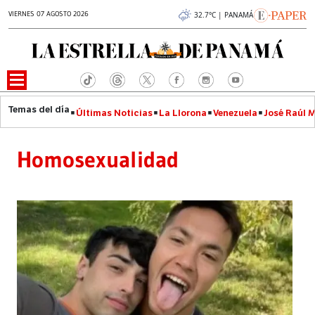
VIERNES 07 AGOSTO 2026
32.7°C | PANAMÁ
Últimas Noticias
La Llorona
Venezuela
José Raúl 
Homosexualidad