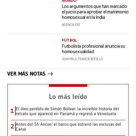
MUNDO
Los argumentos que han marcado
el juicio para aprobar el matrimonio
homosexual en la India
AGENCIA EFE
FÚTBOL
Futbolista profesional anuncia su
homosexualidad
JEAN-PAUL FRANCIS BOTELLO
VER MÁS NOTAS
Lo más leído
El óleo perdido de Simón Bolívar: la increíble historia del
1
retrato que apareció en Panamá y regresó a Venezuela
Antes del SS Ancon: el barco que estrenó las esclusas del
2
Canal