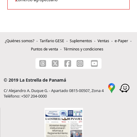
¿Quiénes somos?
Tarifario GESE
Suplementos
Ventas
e-Paper
Puntos de venta
Términos y condiciones
© 2019 La Estrella de Panamá
C/ Alejandro A. Duque G. - Apartado 0815-00507, Zona 4
Teléfono: +507 204-0000