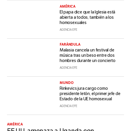
AMÉRICA
El papa dice que la Iglesia está
abierta a todos, también a los
homosexuales
AGENCIA EFE
FARÁNDULA
Malasia cancela un festival de
música tras un beso entre dos
hombres durante un concierto
AGENCIA EFE
MUNDO
Rinkevics jura cargo como
presidente letón, el primer jefe de
Estado de la UE homosexual
AGENCIA EFE
AMÉRICA