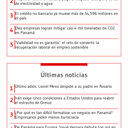
2
de electricidad y agua
El crédito no bancario ya mueve más de $4,596 millones en
3
el país
Diez empresas logran mitigar casi 4 mil toneladas de CO2
4
en Panamá
‘Viabilidad no es garantía’: el reto de convertir la
5
recuperación laboral en empleo sostenible
Últimas noticias
Último adiós: Lionel Messi despide a su padre en Rosario
1
Irán exige cinco condiciones a Estados Unidos para reabrir
2
el estrecho de Ormuz
¿Por qué es tan difícil formalizar un negocio en Panamá?
3
Empresarios piden menos burocracia
De Panamá para Europa: Josué Vergara debuta con gol en