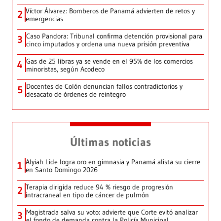
Víctor Álvarez: Bomberos de Panamá advierten de retos y
2
emergencias
Caso Pandora: Tribunal confirma detención provisional para
3
cinco imputados y ordena una nueva prisión preventiva
Gas de 25 libras ya se vende en el 95% de los comercios
4
minoristas, según Acodeco
Docentes de Colón denuncian fallos contradictorios y
5
desacato de órdenes de reintegro
Últimas noticias
Alyiah Lide logra oro en gimnasia y Panamá alista su cierre
1
en Santo Domingo 2026
Terapia dirigida reduce 94 % riesgo de progresión
2
intracraneal en tipo de cáncer de pulmón
Magistrada salva su voto: advierte que Corte evitó analizar
3
el fondo de demanda contra la Policía Municipal