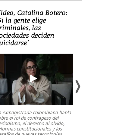
ideo, Catalina Botero:
Video: Lula la
Si la gente elige
candidatura 
riminales, las
promesas de i
ociedades deciden
en defensa, ed
uicidarse’
tierras raras
a exmagistrada colombiana habla
Entre recuerdos y es
obre el rol de contrapeso del
referencias hacia sus
eriodismo, el derecho al olvido,
presidente de Brasil,
eformas constitucionales y los
da Silva, oficializó 
esafíos de nuevas tecnologías
...
candidatura
...