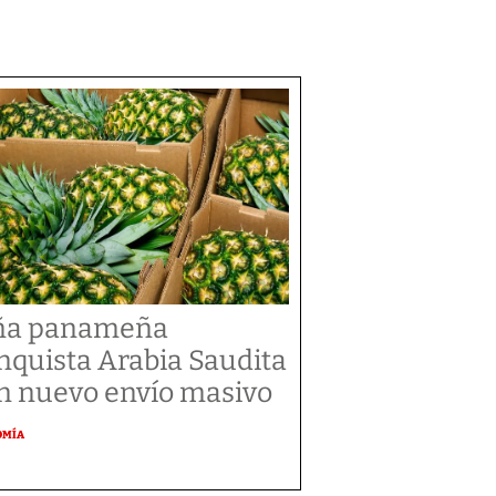
ña panameña
nquista Arabia Saudita
n nuevo envío masivo
OMÍA