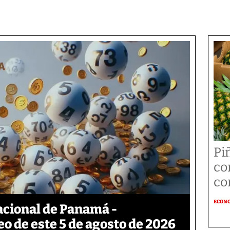
Pi
co
co
ECON
acional de Panamá -
eo de este 5 de agosto de 2026