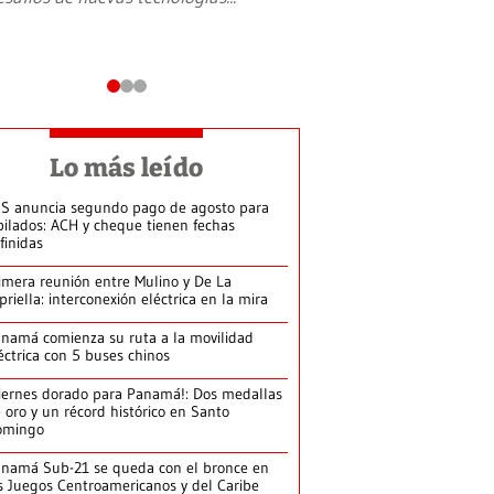
Lo más leído
S anuncia segundo pago de agosto para
bilados: ACH y cheque tienen fechas
finidas
imera reunión entre Mulino y De La
priella: interconexión eléctrica en la mira
namá comienza su ruta a la movilidad
éctrica con 5 buses chinos
iernes dorado para Panamá!: Dos medallas
 oro y un récord histórico en Santo
omingo
namá Sub-21 se queda con el bronce en
s Juegos Centroamericanos y del Caribe