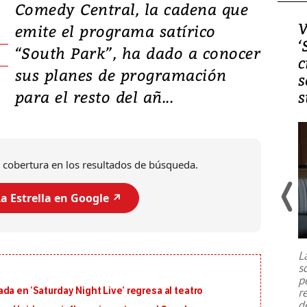
Comedy Central, la cadena que
Video, Japón: Terremoto
V
emite el programa satírico
deja heridos y graves
‘
“South Park”, ha dado a conocer
daños en Kumamoto
c
sus planes de programación
s
para el resto del añ...
s
 cobertura en los resultados de búsqueda.
a Estrella en Google ↗️
Un fuerte terremoto de magnitud
7,1 se registró este martes 28 de
julio en la prefectura de Kumamoto,
L
al sur de Japón, provocando una
s
emergencia de gran
...
p
a en ‘Saturday Night Live’ regresa al teatro
r
d