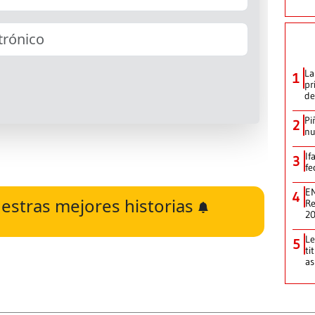
La
1
pr
de
Pi
2
nu
If
3
fe
EN
4
estras mejores historias
Re
2
Le
5
ti
as