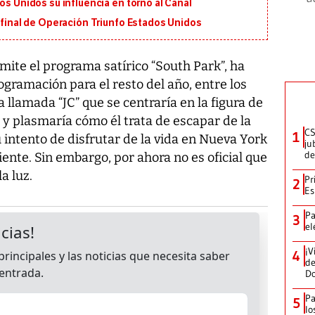
os Unidos su influencia en torno al Canal
n final de Operación Triunfo Estados Unidos
ite el programa satírico “South Park”, ha
gramación para el resto del año, entre los
 llamada “JC” que se centraría en la figura de
, y plasmaría cómo él trata de escapar de la
CS
1
intento de disfrutar de la vida en Nueva York
ju
de
nte. Sin embargo, por ahora no es oficial que
a luz.
Pr
2
Es
Pa
3
el
¡V
4
de
D
Pa
5
lo