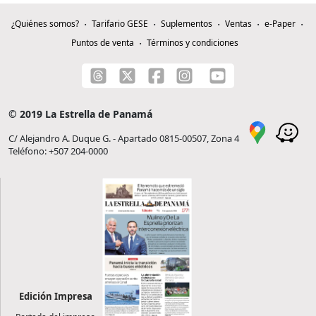
¿Quiénes somos?
Tarifario GESE
Suplementos
Ventas
e-Paper
Puntos de venta
Términos y condiciones
© 2019 La Estrella de Panamá
C/ Alejandro A. Duque G. - Apartado 0815-00507, Zona 4
Teléfono: +507 204-0000
Edición Impresa