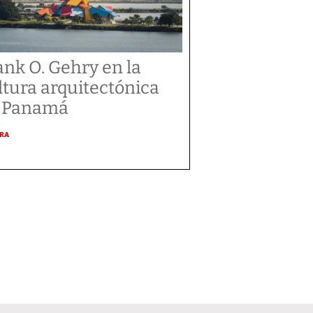
ank O. Gehry en la
ltura arquitectónica
 Panamá
URA