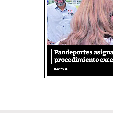
Pandeportes asigna
procedimiento exce
NACIONAL