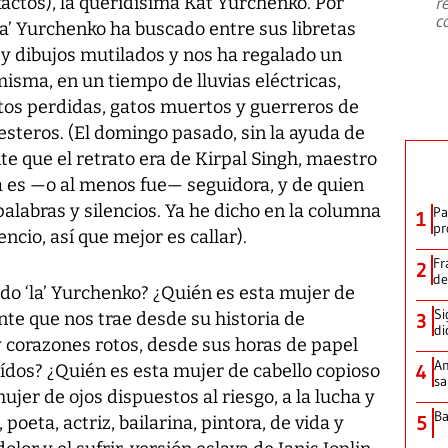
actos), la queridísima Kat Yurchenko. Por
r
c
a’ Yurchenko ha buscado entre sus libretas
 y dibujos mutilados y nos ha regalado un
misma, en un tiempo de lluvias eléctricas,
otos perdidas, gatos muertos y guerreros de
s esteros. (El domingo pasado, sin la ayuda de
e que el retrato era de Kirpal Singh, maestro
lla es —o al menos fue— seguidora, y de quien
labras y silencios. Ya he dicho en la columna
Pa
1
pr
cio, así que mejor es callar).
Fr
2
d
ado ‘la’ Yurchenko? ¿Quién es esta mujer de
Si
te que nos trae desde su historia de
3
di
y corazones rotos, desde sus horas de papel
An
ídos? ¿Quién es esta mujer de cabello copioso
4
sa
ujer de ojos dispuestos al riesgo, a la lucha y
Ba
5
oeta, actriz, bailarina, pintora, de vida y