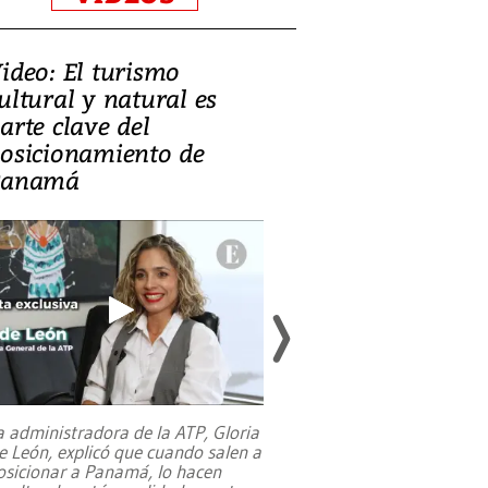
ideo: El turismo
Zambia: el de
ultural y natural es
equilibrar la 
arte clave del
mineral, la c
osicionamiento de
y la salud púb
Panamá
a administradora de la ATP, Gloria
e León, explicó que cuando salen a
osicionar a Panamá, lo hacen