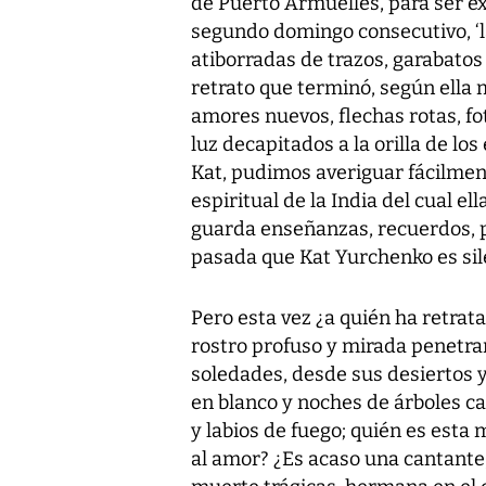
de Puerto Armuelles, para ser ex
segundo domingo consecutivo, ‘l
atiborradas de trazos, garabatos
retrato que terminó, según ella 
amores nuevos, flechas rotas, f
luz decapitados a la orilla de lo
Kat, pudimos averiguar fácilment
espiritual de la India del cual e
guarda enseñanzas, recuerdos, pa
pasada que Kat Yurchenko es silen
Pero esta vez ¿a quién ha retrat
rostro profuso y mirada penetran
soledades, desde sus desiertos 
en blanco y noches de árboles ca
y labios de fuego; quién es esta m
al amor? ¿Es acaso una cantante, p