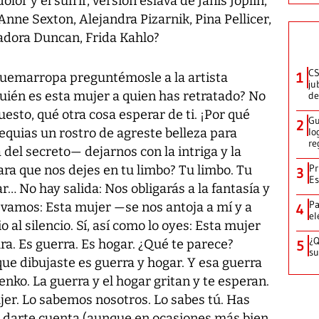
or y el sufrir, versión eslava de Janis Joplin,
 Anne Sexton, Alejandra Pizarnik, Pina Pellicer,
adora Duncan, Frida Kahlo?
CS
1
quemarropa preguntémosle a la artista
ju
uién es esta mujer a quien has retratado? No
de
uesto, qué otra cosa esperar de ti. ¡Por qué
Gu
2
equias un rostro de agreste belleza para
lo
re
 del secreto— dejarnos con la intriga y la
Pr
ra que nos dejes en tu limbo? Tu limbo. Tu
3
Es
r… No hay salida: Nos obligarás a la fantasía y
Pa
í vamos: Esta mujer —se nos antoja a mí y a
4
el
 al silencio. Sí, así como lo oyes: Esta mujer
¿Q
ra. Es guerra. Es hogar. ¿Qué te parece?
5
su
que dibujaste es guerra y hogar. Y esa guerra
nko. La guerra y el hogar gritan y te esperan.
ujer. Lo sabemos nosotros. Lo sabes tú. Has
n darte cuenta (aunque en ocasiones más bien