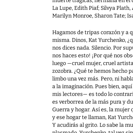
muerte trágicas, hermana en el dol
La Lupe, Edith Piaf; Silvya Plath,
Marilyn Monroe, Sharon Tate; Is
Hagamos de tripas corazón y a 
misma. Dinos, Kat Yurchenko, ¿q
nos dices nada. Silencio. Por sup
nos haces esto! ¡Por qué nos obs
luego —cruel mujer, cruel artista
zozobra. ¿Qué te hemos hecho pa
limbo una vez más. Pero, ni habla
a la imaginación. Pues bien, aqu
mis lectores— es todo lo contrario
es verborrea de la más pura y du
Guerra y hogar. Así es, la mujer 
y ese hogar te llaman, Kat Yurche
Y acudirás al grito. Lo sabe la m
plasmado, Yurchenko, tal vez si