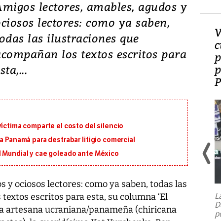
Amigos lectores, amables, agudos y
ociosos lectores: como ya saben,
¿Es la ‘zambianización’
V
todas las ilustraciones que
el modelo que Panamá
c
acompañan los textos escritos para
perdió?
p
p
sta,...
víctima comparte el costo del silencio
a Panamá para destrabar litigio comercial
l Mundial y cae goleado ante México
 y ociosos lectores: como ya saben, todas las
L
textos escritos para esta, su columna ‘El
D
e la artesana ucraniana/panameña (chiricana
p