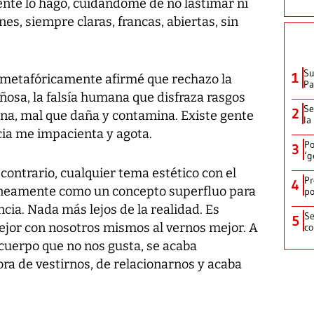
ente lo hago, cuidándome de no lastimar ni
es, siempre claras, francas, abiertas, sin
Su
1
 metafóricamente afirmé que rechazo la
P
ñosa, la falsía humana que disfraza rasgos
Se
2
na, mal que daña y contamina. Existe gente
la
cia me impacienta y agota.
Po
3
‘g
l contrario, cualquier tema estético con el
Pr
4
róneamente como un concepto superfluo para
po
cia. Nada más lejos de la realidad. Es
Se
5
ejor con nosotros mismos al vernos mejor. A
co
cuerpo que no nos gusta, se acaba
ora de vestirnos, de relacionarnos y acaba