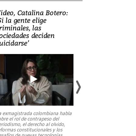
ideo, Catalina Botero:
Video: Lula la
Si la gente elige
candidatura 
riminales, las
promesas de i
ociedades deciden
en defensa, ed
uicidarse’
tierras raras
a exmagistrada colombiana habla
Entre recuerdos y es
obre el rol de contrapeso del
referencias hacia sus
eriodismo, el derecho al olvido,
presidente de Brasil,
eformas constitucionales y los
da Silva, oficializó 
esafíos de nuevas tecnologías
...
candidatura
...