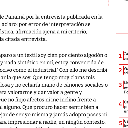
 de Panamá por la entrevista publicada en la
 aclaro: por error de interpretación se
ástica, afirmación ajena a mi criterio,
 citada entrevista.
Ca
paro a un textil soy cien por ciento algodón o
1
en
ay nada sintético en mí; estoy convencida de
Ví
ocivo como el industrial.' Con ello me describí
2
ad
ar la que soy. Que tengo muy claras mis
Ma
3
llosa y no echaría mano de cánones sociales o
ev
ra valorarme y dar valor a gente y
Po
e no finjo afectos ni me inclino frente a
Ca
4
al alguno. Que procuro hacer sentir bien a
pr
un
ejar de ser yo misma y jamás adopto poses ni
Ga
ara impresionar a nadie, en ningún contexto.
5
lo