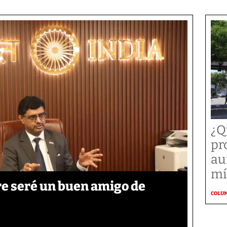
¿Q
pr
au
mí
re seré un buen amigo de
COLU