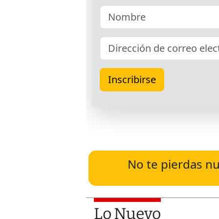
No te pierdas nu
Lo Nuevo