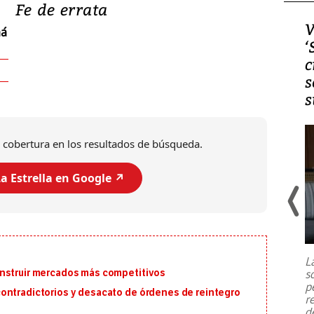
Fe de errata
Video, Japón: Terremoto
V
má
deja heridos y graves
‘
daños en Kumamoto
c
s
s
 cobertura en los resultados de búsqueda.
a Estrella en Google ↗️
Un fuerte terremoto de magnitud
7,1 se registró este martes 28 de
julio en la prefectura de Kumamoto,
L
al sur de Japón, provocando una
s
onstruir mercados más competitivos
emergencia de gran
...
p
ontradictorios y desacato de órdenes de reintegro
r
d