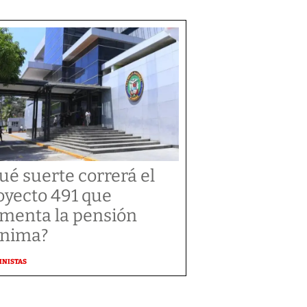
ué suerte correrá el
oyecto 491 que
menta la pensión
nima?
MNISTAS