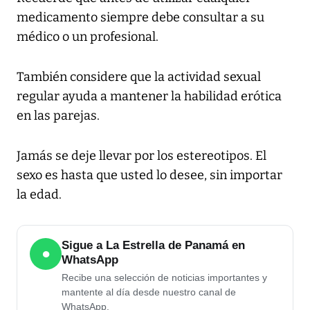
medicamento siempre debe consultar a su
médico o un profesional.
También considere que la actividad sexual
regular ayuda a mantener la habilidad erótica
en las parejas.
Jamás se deje llevar por los estereotipos. El
sexo es hasta que usted lo desee, sin importar
la edad.
Sigue a La Estrella de Panamá en
●
WhatsApp
Recibe una selección de noticias importantes y
mantente al día desde nuestro canal de
WhatsApp.