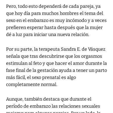
Pero, todo esto dependerá de cada pareja, ya
que hoy día para muchos hombres el tema del
sexo en el embarazo es muy incómodo y a veces
prefieren esperar hasta después que la mujer
dé a luz para iniciar una nueva relación.
Por su parte, la terapeuta Sandra E. de Vásquez
señala que tras descubrirse que los orgasmos
estimulan al feto y que hacer el amor durante la
fase final de la gestación ayuda a tener un parto
más fácil, el sexo prenatal es algo
completamente normal.
Aunque, también destaca que durante el
período de embarazo las relaciones sexuales