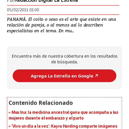
Por
Redacción Digital La Estrella
05/02/2011 01:00
PANAMÁ. El coito o sexo es el arte que existe en una
relación de pareja, o al menos así lo describen
especialistas en el tema. En mu...
Encuentra más de nuestra cobertura en los resultados
de búsqueda.
Agrega La Estrella en Google ↗️
Muu Ina: la medicina ancestral guna que acompaña a las
mujeres durante el embarazo y el parto
‘Vivo un día a la vez’: Kayra Harding comparte imágenes