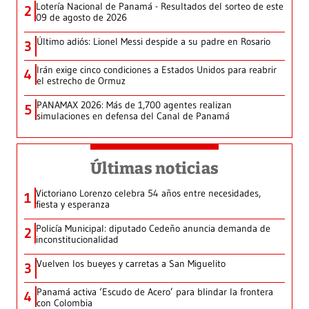
Lotería Nacional de Panamá - Resultados del sorteo de este
2
09 de agosto de 2026
Último adiós: Lionel Messi despide a su padre en Rosario
3
Irán exige cinco condiciones a Estados Unidos para reabrir
4
el estrecho de Ormuz
PANAMAX 2026: Más de 1,700 agentes realizan
5
simulaciones en defensa del Canal de Panamá
Últimas noticias
Victoriano Lorenzo celebra 54 años entre necesidades,
1
fiesta y esperanza
Policía Municipal: diputado Cedeño anuncia demanda de
2
inconstitucionalidad
Vuelven los bueyes y carretas a San Miguelito
3
Panamá activa ‘Escudo de Acero’ para blindar la frontera
4
con Colombia