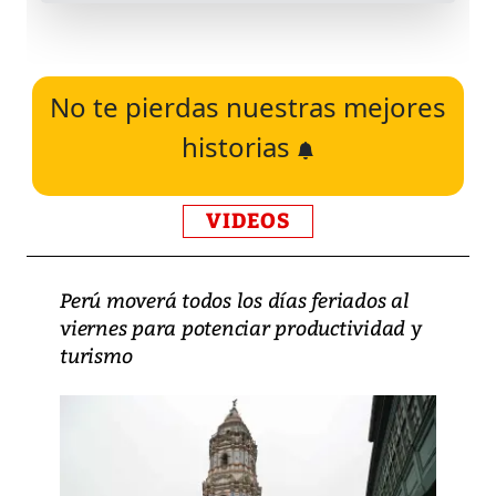
No te pierdas nuestras mejores
historias
VIDEOS
Perú moverá todos los días feriados al
viernes para potenciar productividad y
turismo