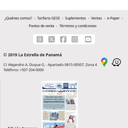
¿Quiénes somos?
Tarifario GESE
Suplementos
Ventas
e-Paper
Puntos de venta
Términos y condiciones
© 2019 La Estrella de Panamá
C/ Alejandro A. Duque G. - Apartado 0815-00507, Zona 4
Teléfono: +507 204-0000