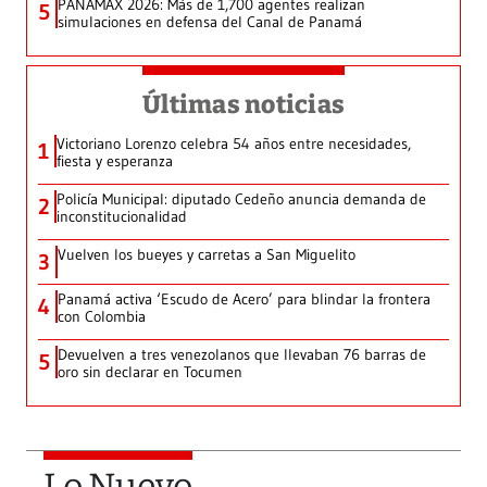
PANAMAX 2026: Más de 1,700 agentes realizan
5
simulaciones en defensa del Canal de Panamá
Últimas noticias
Victoriano Lorenzo celebra 54 años entre necesidades,
1
fiesta y esperanza
Policía Municipal: diputado Cedeño anuncia demanda de
2
inconstitucionalidad
Vuelven los bueyes y carretas a San Miguelito
3
Panamá activa ‘Escudo de Acero’ para blindar la frontera
4
con Colombia
Devuelven a tres venezolanos que llevaban 76 barras de
5
oro sin declarar en Tocumen
Lo Nuevo