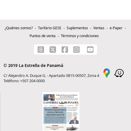
¿Quiénes somos?
Tarifario GESE
Suplementos
Ventas
e-Paper
Puntos de venta
Términos y condiciones
© 2019 La Estrella de Panamá
C/ Alejandro A. Duque G. - Apartado 0815-00507, Zona 4
Teléfono: +507 204-0000