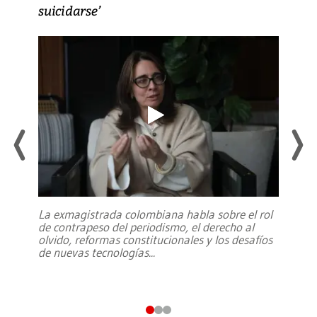
suicidarse’
La exmagistrada colombiana habla sobre el rol
de contrapeso del periodismo, el derecho al
olvido, reformas constitucionales y los desafíos
de nuevas tecnologías
...