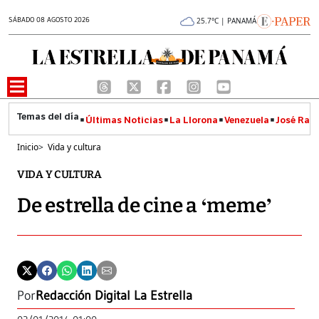
SÁBADO 08 AGOSTO 2026
25.7°C | PANAMÁ
Últimas Noticias
La Llorona
Venezuela
José Raúl
Inicio
>
Vida y cultura
VIDA Y CULTURA
De estrella de cine a ‘meme’
Por
Redacción Digital La Estrella