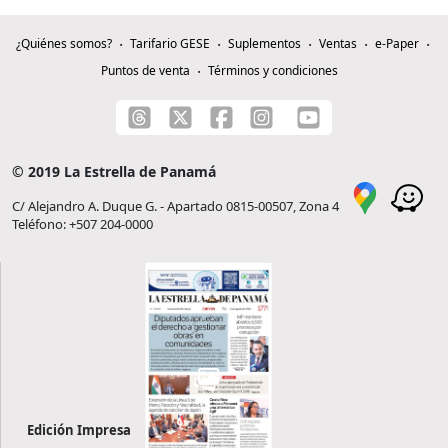
¿Quiénes somos?
Tarifario GESE
Suplementos
Ventas
e-Paper
Puntos de venta
Términos y condiciones
© 2019 La Estrella de Panamá
C/ Alejandro A. Duque G. - Apartado 0815-00507, Zona 4
Teléfono: +507 204-0000
Edición Impresa