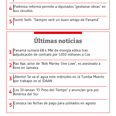
Polémica reforma permite a diputados ‘gestionar obras’ en
4
sus circuitos
Sumit Seth: ‘Siempre seré un buen amigo de Panamá’
5
Últimas noticias
Panamá sumará 68.4 MW de energía eólica tras
1
adjudicación de contrato por $350 millones a Cox
Ras Ajai, actor de ‘Bob Marley: One Love’, es asesinado a
2
tiros en Jamaica
¡Atento! Se va el agua este miércoles en la Tumba Muerto
3
por trabajos en el IDAAN
Los 33 lanzan ‘El Peso del Tiempo’ y anuncian gira por
4
América del Sur
Conozca las fechas de pago para jubilados en agosto
5