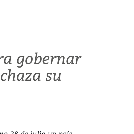
ra gobernar
echaza su
mo 28 de julio un país