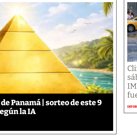
Cl
sá
IM
fu
 de Panamá | sorteo de este 9
INFOR
según la IA