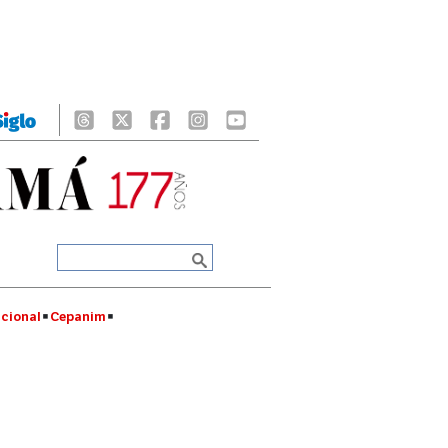
cional
Cepanim