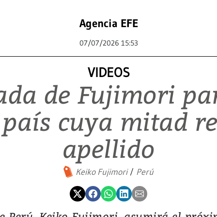
Agencia EFE
07/07/2026 15:53
VIDEOS
jada de Fujimori pa
n país cuya mitad r
apellido
Keiko Fujimori
Perú
de Perú, Keiko Fujimori, asumirá el próxi