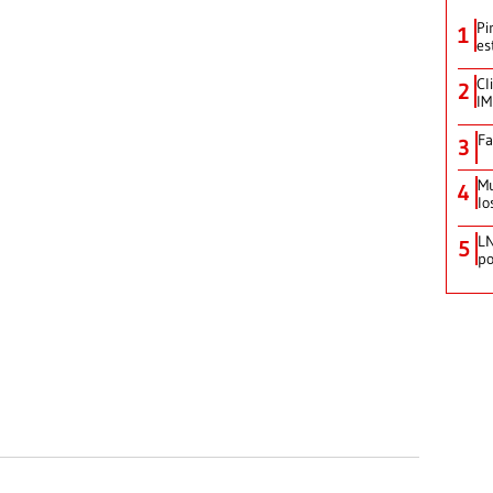
Pi
1
es
Cl
2
IM
Fa
3
Mu
4
lo
LN
5
po