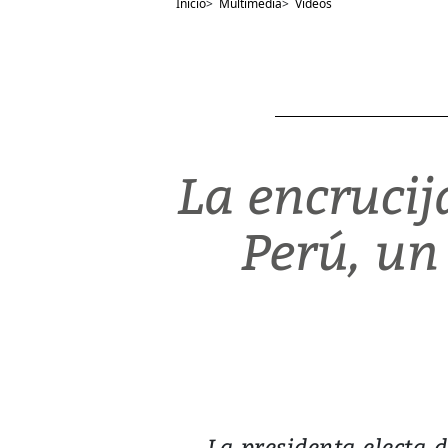
Inicio
>
Multimedia
>
Videos
La encruci
Perú, u
La presidenta electa 