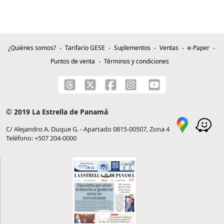
¿Quiénes somos?
Tarifario GESE
Suplementos
Ventas
e-Paper
Puntos de venta
Términos y condiciones
© 2019 La Estrella de Panamá
C/ Alejandro A. Duque G. - Apartado 0815-00507, Zona 4
Teléfono: +507 204-0000